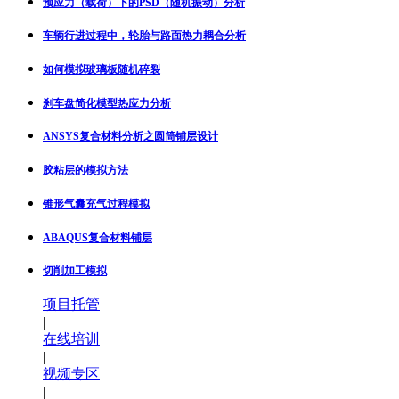
预应力（载荷）下的PSD（随机振动）分析
车辆行进过程中，轮胎与路面热力耦合分析
如何模拟玻璃板随机碎裂
刹车盘简化模型热应力分析
ANSYS复合材料分析之圆筒铺层设计
胶粘层的模拟方法
锥形气囊充气过程模拟
ABAQUS复合材料铺层
切削加工模拟
项目托管
|
在线培训
|
视频专区
|