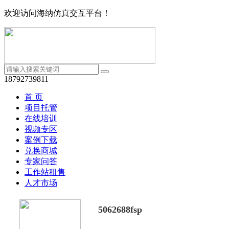
欢迎访问海纳仿真交互平台！
18792739811
首 页
项目托管
在线培训
视频专区
案例下载
兑换商城
专家问答
工作站租售
人才市场
5062688fsp